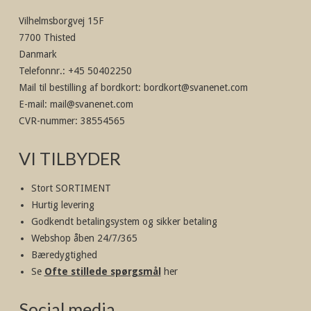
Vilhelmsborgvej 15F
7700 Thisted
Danmark
Telefonnr.
:
+45 50402250
Mail til bestilling af bordkort
:
bordkort@svanenet.com
E-mail
:
mail@svanenet.com
CVR-nummer
:
38554565
VI TILBYDER
Stort SORTIMENT
Hurtig levering
Godkendt betalingsystem og sikker betaling
Webshop åben 24/7/365
Bæredygtighed
Se
Ofte stillede spørgsmål
her
Social media