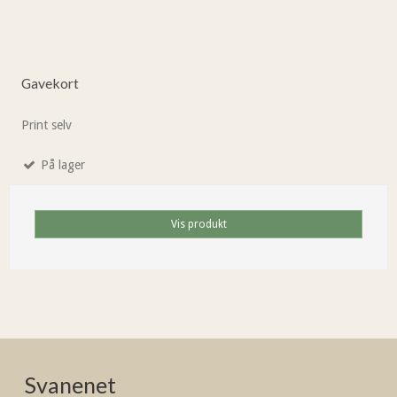
Gavekort
Print selv
På lager
Vis produkt
Svanenet